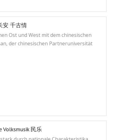
: 忆长安 千古情
chen Ost und West mit dem chinesischen
an, der chinesischen Partneruniversität
che Volksmusik 民乐
t stark durch nationale Charakteristika