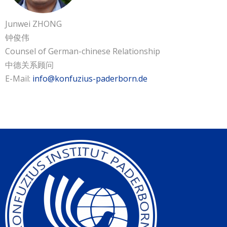
Junwei ZHONG
钟俊伟
Counsel of German-chinese Relationship
中德关系顾问
E-Mail:
info@konfuzius-paderborn.de