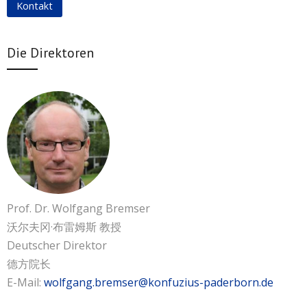
Kontakt
Kontakt
联系我们
Die Direktoren
Prof. Dr. Wolfgang Bremser
沃尔夫冈·布雷姆斯 教授
Deutscher Direktor
德方院长
E-Mail:
wolfgang.bremser@konfuzius-paderborn.de