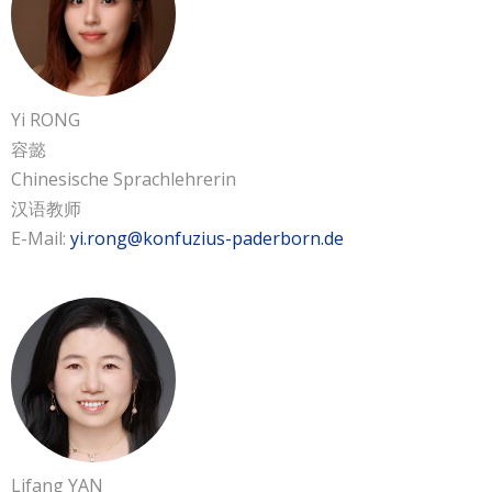
Yi RONG
容懿
Chinesische Sprachlehrerin
汉语教师
E-Mail:
yi.rong@konfuzius-paderborn.de
Lifang YAN