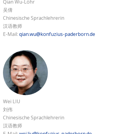
Qian Wu-Löhr
吴倩
Chinesische Sprachlehrerin
汉语教师
E-Mail:
qian.wu@konfuzius-paderborn.de
Wei LIU
刘伟
Chinesische Sprachlehrerin
汉语教师
E-Mail:
wei.liu@konfuzius-paderborn.de