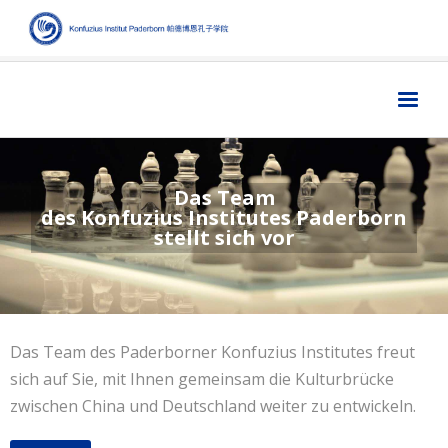
Home
主页
Das Team
Institut
学院
des Konfuzius Institutes Paderborn
stellt sich vor
Aktuelles
新闻
Sprache
语言
Kultur
文化
Das Team des Paderborner Konfuzius Institutes freut
Digitales
数字媒体
sich auf Sie, mit Ihnen gemeinsam die Kulturbrücke
Business
商业
zwischen China und Deutschland weiter zu entwickeln.
Links
链接