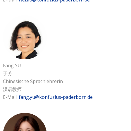
Fang YU
于芳
Chinesische Sprachlehrerin
汉语教师
E-Mail:
fang.yu@konfuzius-paderborn.de