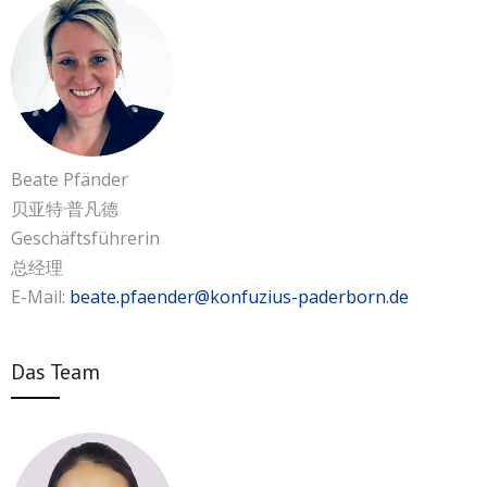
Beate Pfänder
贝亚特·普凡德
Geschäftsführerin
总经理
E-Mail:
beate.pfaender@konfuzius-paderborn.de
Das Team