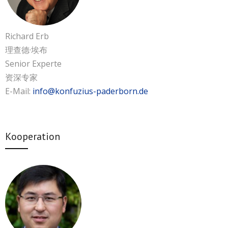
Richard Erb
理查德·埃布
Senior Experte
资深专家
E-Mail:
info@konfuzius-paderborn.de
Kooperation