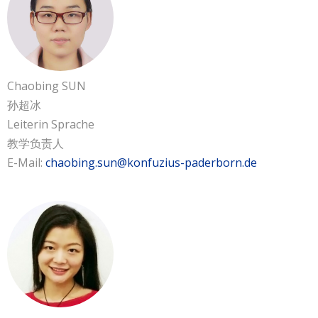
Chaobing SUN
孙超冰
Leiterin Sprache
教学负责人
E-Mail:
chaobing.sun@konfuzius-paderborn.de