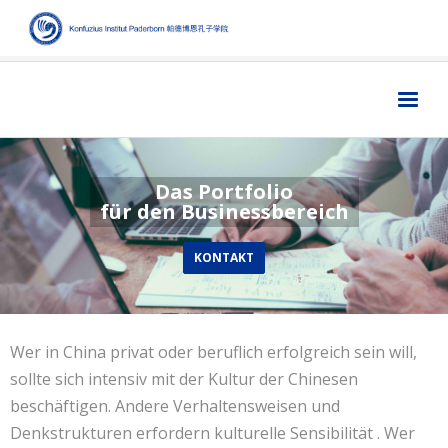
Home
主页
Das Portfolio
Institut
学院
für den Businessbereich
Aktuelles
新闻
KONTAKT
Sprache
语言
Kultur
文化
Wer in China privat oder beruflich erfolgreich sein will,
Digitales
数字媒体
sollte sich intensiv mit der Kultur der Chinesen
Business
商业
beschäftigen. Andere Verhaltensweisen und
Links
链接
Denkstrukturen erfordern kulturelle Sensibilität . Wer