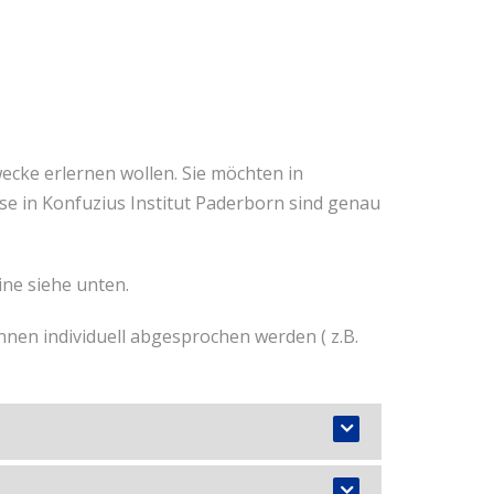
wecke erlernen wollen. Sie möchten in
e in Konfuzius Institut Paderborn sind genau
ne siehe unten.
nnen individuell abgesprochen werden ( z.B.
che haben.