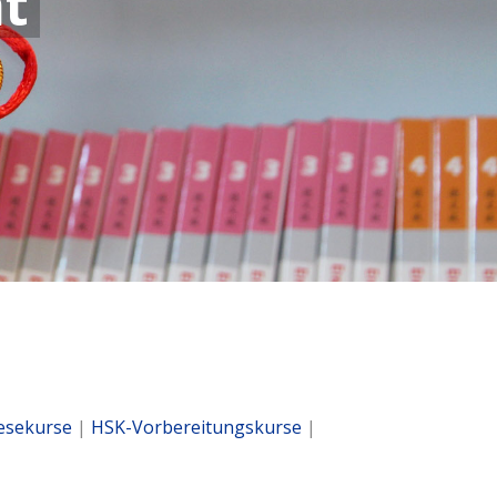
t
esekurse
|
HSK-Vorbereitungskurse
|