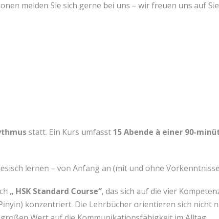
ionen melden Sie sich gerne bei uns – wir freuen uns auf Sie
ythmus
statt. Ein Kurs umfasst
15 Abende à einer 90-minü
sisch lernen – von Anfang an (mit und ohne Vorkenntnisse)
uch
„ HSK Standard Course“
, das sich auf die vier Kompet
Pinyin) konzentriert. Die Lehrbücher orientieren sich nicht
 großen Wert auf die Kommunikationsfähigkeit im Alltag.