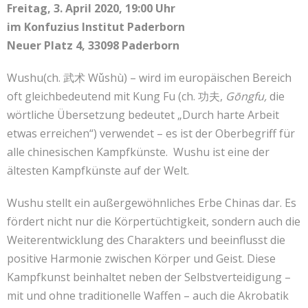
Freitag, 3. April 2020, 19:00 Uhr
Kontakt
联系我们
im Konfuzius Institut Paderborn
Neuer Platz 4, 33098 Paderborn
Wushu(ch. 武术 Wǔshù) – wird im europäischen Bereich
oft gleichbedeutend mit Kung Fu (ch.
功夫,
Gōngfu,
die
wörtliche Übersetzung bedeutet „Durch harte Arbeit
etwas erreichen“) verwendet – es ist der Oberbegriff für
alle chinesischen Kampfkünste. Wushu ist eine der
ältesten Kampfkünste auf der Welt.
Wushu stellt ein außergewöhnliches Erbe Chinas dar. Es
fördert nicht nur die Körpertüchtigkeit, sondern auch die
Weiterentwicklung des Charakters und beeinflusst die
positive Harmonie zwischen Körper und Geist. Diese
Kampfkunst beinhaltet neben der Selbstverteidigung –
mit und ohne traditionelle Waffen – auch die Akrobatik