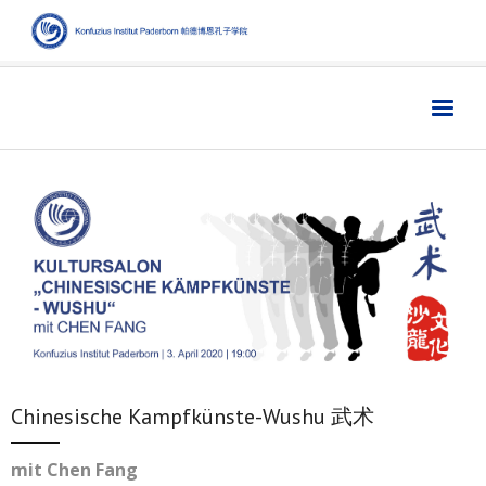
Home
主页
Institut
学院
Aktuelles
新闻
Sprache
语言
Kultur
文化
Digitales
数字媒体
Chinesische Kampfkünste-Wushu 武术
Business
商业
Links
链接
mit Chen Fang