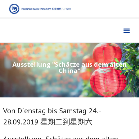
Home
主页
Institut
学院
Ausstellung "Schätze aus dem alten
China"
Aktuelles
新闻
Sprache
语言
Kultur
文化
Von Dienstag bis Samstag 24. -
Digitales
数字媒体
28.09.2019 星期二到星期六
Business
商业
Links
链接
Ausstellung „Schätze aus dem alten