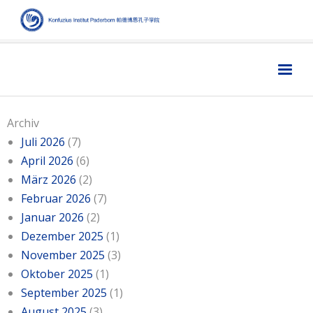
Home
主页
Archiv
Institut
学院
Juli 2026
(7)
April 2026
(6)
Aktuelles
新闻
März 2026
(2)
Sprache
语言
Februar 2026
(7)
Januar 2026
(2)
Kultur
文化
Dezember 2025
(1)
Digitales
数字媒体
November 2025
(3)
Oktober 2025
Business
商业
(1)
September 2025
(1)
Links
链接
August 2025
(3)