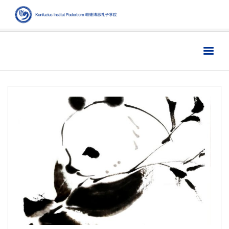
Home
主页
Institut
学院
Aktuelles
新闻
Sprache
语言
Kultur
文化
Digitales
数字媒体
Business
商业
Links
链接