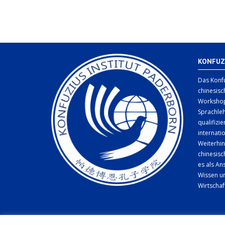
KONFUZ
Das Konfu
chinesisc
Workshop
Sprachleh
qualifizi
internati
Weiterhin
chinesis
es als An
Wissen un
Wirtschaf