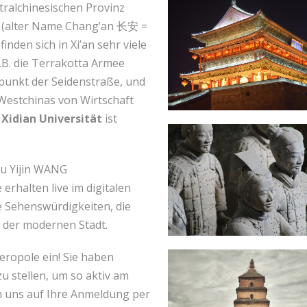
ntralchinesischen Provinz
n (alter Name Chang’an 长安 =
nden sich in Xi’an sehr viele
.B. die Terrakotta Armee
punkt der Seidenstraße, und
 Westchinas von Wirtschaft
e
Xidian Universität
ist
au Yijin WANG
 erhalten live im digitalen
ie Sehenswürdigkeiten, die
n der modernen Stadt.
eropole ein! Sie haben
u stellen, um so aktiv am
n uns auf Ihre Anmeldung per