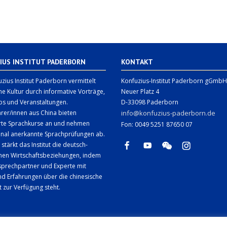
IUS INSTITUT PADERBORN
KONTAKT
zius Institut Paderborn vermittelt
Konfuzius-Institut Paderborn gGmbH
he Kultur durch informative Vorträge,
Neuer Platz 4
s und Veranstaltungen.
D-33098 Paderborn
rer/innen aus China bieten
info@konfuzius-paderborn.de
erte Sprachkurse an und nehmen
Fon: 0049 5251 87650 07
onal anerkannte Sprachprüfungen ab.
 stärkt das Institut die deutsch-
chen Wirtschaftsbeziehungen, indem
sprechpartner und Experte mit
d Erfahrungen über die chinesische
t zur Verfügung steht.