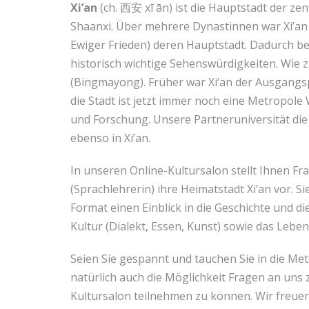
Xi’an
(ch. 西安 xī ān) ist die Hauptstadt der ze
Shaanxi. Über mehrere Dynastinnen war Xi’a
Ewiger Frieden) deren Hauptstadt. Dadurch befi
historisch wichtige Sehenswürdigkeiten. Wie z
(Bingmayong). Früher war Xi‘an der Ausgangs
die Stadt ist jetzt immer noch eine Metropole
und Forschung. Unsere Partneruniversität di
ebenso in Xi’an.
In unseren Online-Kultursalon stellt Ihnen Fr
(Sprachlehrerin) ihre Heimatstadt Xi’an vor. Sie
Format einen Einblick in die Geschichte und d
Kultur (Dialekt, Essen, Kunst) sowie das Lebe
Seien Sie gespannt und tauchen Sie in die Met
natürlich auch die Möglichkeit Fragen an uns z
Kultursalon teilnehmen zu können. Wir freue