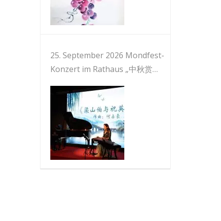
25. September 2026 Mondfest-
Konzert im Rathaus „中秋赏
乐“音乐会