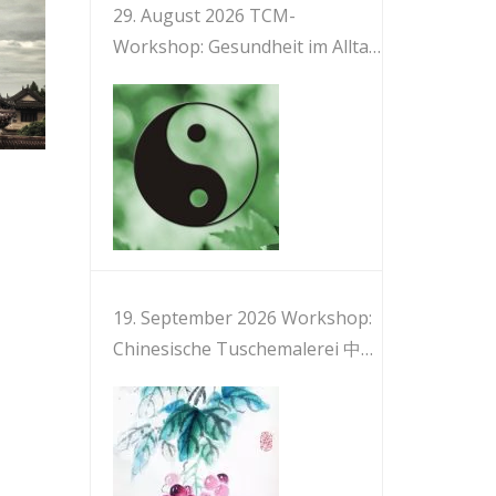
29. August 2026 TCM-
Workshop: Gesundheit im Alltag
mit TCM und Medizinischem Qi
Gong 中医与健身气功：日常保健
19. September 2026 Workshop:
Chinesische Tuschemalerei 中国
画工作坊