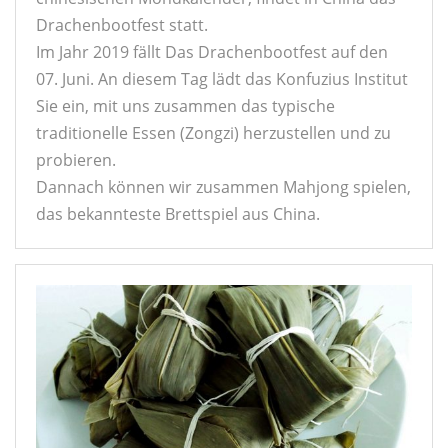
Drachenbootfest statt.
Im Jahr 2019 fällt Das Drachenbootfest auf den
07. Juni. An diesem Tag lädt das Konfuzius Institut
Sie ein, mit uns zusammen das typische
traditionelle Essen (Zongzi) herzustellen und zu
probieren.
Dannach können wir zusammen Mahjong spielen,
das bekannteste Brettspiel aus China.