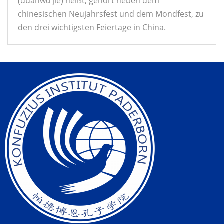
(duānwǔ jié) heißt, gehört neben dem
chinesischen Neujahrsfest und dem Mondfest, zu
den drei wichtigsten Feiertage in China.