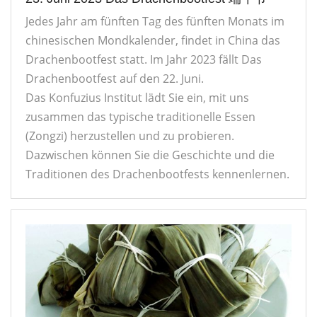
Jedes Jahr am fünften Tag des fünften Monats im
chinesischen Mondkalender, findet in China das
Drachenbootfest statt. Im Jahr 2023 fällt Das
Drachenbootfest auf den 22. Juni.
Das Konfuzius Institut lädt Sie ein, mit uns
zusammen das typische traditionelle Essen
(Zongzi) herzustellen und zu probieren.
Dazwischen können Sie die Geschichte und die
Traditionen des Drachenbootfests kennenlernen.