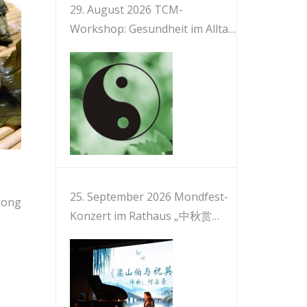
29. August 2026 TCM-
Workshop: Gesundheit im Alltag
mit TCM und Medizinischem Qi
Gong 中医与健身气功：日常保健
25. September 2026 Mondfest-
jong
Konzert im Rathaus „中秋赏
乐“音乐会