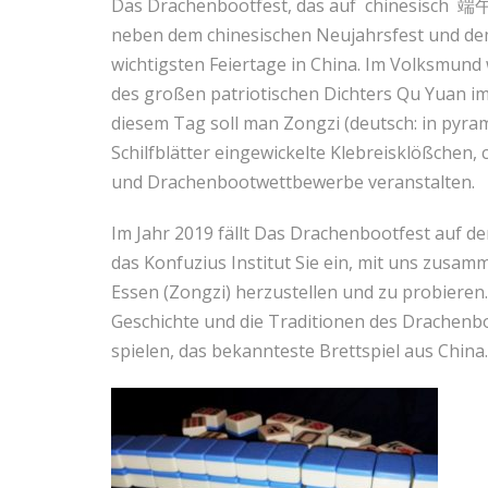
Das Drachenbootfest, das auf chinesisch 端午
neben dem chinesischen Neujahrsfest und de
wichtigsten Feiertage in China. Im Volksmun
des großen patriotischen Dichters Qu Yuan im
diesem Tag soll man Zongzi (deutsch: in pyra
Schilfblätter eingewickelte Klebreisklößchen,
und Drachenbootwettbewerbe veranstalten.
Im Jahr 2019 fällt Das Drachenbootfest auf den
das Konfuzius Institut Sie ein, mit uns zusamm
Essen (Zongzi) herzustellen und zu probieren
Geschichte und die Traditionen des Drache
spielen, das bekannteste Brettspiel aus China.