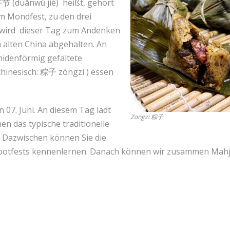
节 (duānwǔ jié) heißt, gehört
m Mondfest, zu den drei
d wird dieser Tag zum Andenken
 alten China abgehalten. An
midenförmig gefaltete
 chinesisch: 粽子 zòngzi ) essen
 07. Juni. An diesem Tag lädt
Zongzi 粽子
en das typische traditionelle
. Dazwischen können Sie die
nbootfests kennenlernen. Danach können wir zusammen Mah