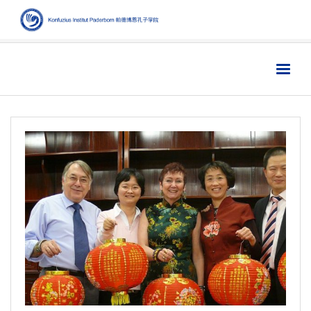
Home
主页
Institut
学院
Aktuelles
新闻
Sprache
语言
Kultur
文化
Digitales
数字媒体
Business
商业
Links
链接