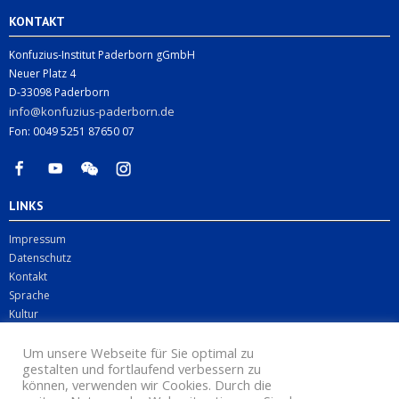
KONTAKT
Konfuzius-Institut Paderborn gGmbH
Neuer Platz 4
D-33098 Paderborn
info@konfuzius-paderborn.de
Fon: 0049 5251 87650 07
LINKS
Impressum
Datenschutz
Kontakt
Sprache
Kultur
Digitales
Business
Um unsere Webseite für Sie optimal zu
gestalten und fortlaufend verbessern zu
können, verwenden wir Cookies. Durch die