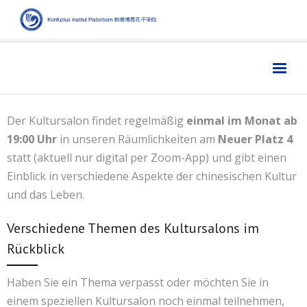
Home
主页
Der Kultursalon findet regelmäßig
einmal im Monat ab
Institut
学院
19:00 Uhr
in unseren Räumlichkeiten am
Neuer Platz 4
statt (aktuell nur digital per Zoom-App) und gibt einen
Aktuelles
新闻
Einblick in verschiedene Aspekte der chinesischen Kultur
Sprache
语言
und das Leben.
Kultur
文化
Verschiedene Themen des Kultursalons im
Digitales
数字媒体
Rückblick
Business
商业
Haben Sie ein Thema verpasst oder möchten Sie in
Links
链接
einem speziellen Kultursalon noch einmal teilnehmen,