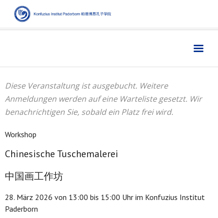
Home
主页
Diese Veranstaltung ist ausgebucht. Weitere
Institut
学院
Anmeldungen werden auf eine Warteliste gesetzt. Wir
benachrichtigen Sie, sobald ein Platz frei wird.
Aktuelles
新闻
Sprache
语言
Workshop
Chinesische Tuschemalerei
Kultur
文化
Digitales
数字媒体
中国画工作坊
Business
商业
28. März 2026 von 13:00 bis 15:00 Uhr im Konfuzius Institut
Paderborn
Links
链接