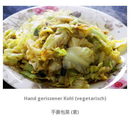
Hand gerissener Kohl (vegetarisch)
手撕包菜 (素)