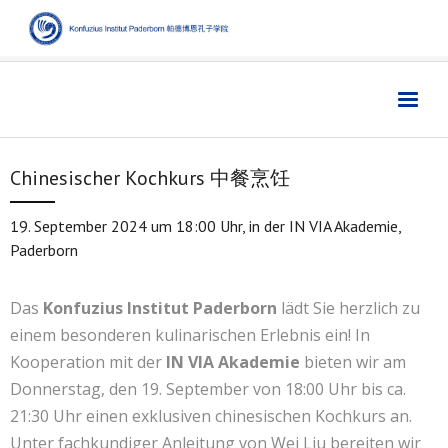
Home
主页
Chinesischer Kochkurs 中餐烹饪
Institut
学院
19. September 2024 um 18:00 Uhr, in der IN VIA Akademie,
Aktuelles
新闻
Paderborn
Sprache
语言
Das
Konfuzius Institut Paderborn
lädt Sie herzlich zu
Kultur
文化
einem besonderen kulinarischen Erlebnis ein! In
Digitales
数字媒体
Kooperation mit der
IN VIA Akademie
bieten wir am
Donnerstag, den 19. September von 18:00 Uhr bis ca.
Business
商业
21:30 Uhr einen exklusiven chinesischen Kochkurs an.
Links
链接
Unter fachkundiger Anleitung von Wei Liu bereiten wir