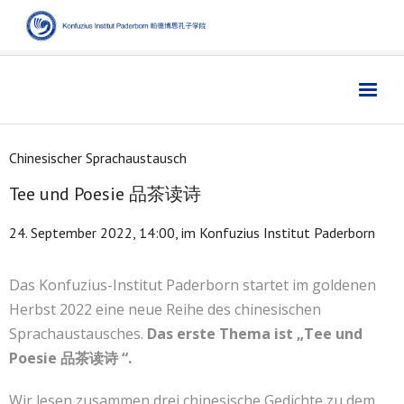
Home
主页
Chinesischer Sprachaustausch
Institut
学院
Tee und Poesie 品茶读诗
Aktuelles
新闻
24. September 2022, 14:00, im Konfuzius Institut Paderborn
Sprache
语言
Kultur
文化
Das Konfuzius-Institut Paderborn startet im goldenen
Herbst 2022 eine neue Reihe des chinesischen
Digitales
数字媒体
Sprachaustausches.
Das erste Thema ist „Tee und
Business
商业
Poesie 品茶读诗 “.
Links
链接
Wir lesen zusammen drei chinesische Gedichte zu dem