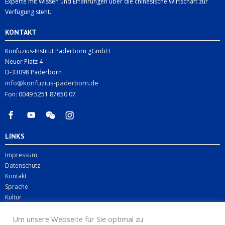
Experte mit Wissen und Erfahrungen über die chinesische Wirtschaft zur
Verfügung steht.
KONTAKT
Konfuzius-Institut Paderborn gGmbH
Neuer Platz 4
D-33098 Paderborn
info@konfuzius-paderborn.de
Fon: 0049 5251 87650 07
LINKS
Impressum
Datenschutz
Kontakt
Sprache
Kultur
Digitales
Um unsere Webseite für Sie optimal zu
Business