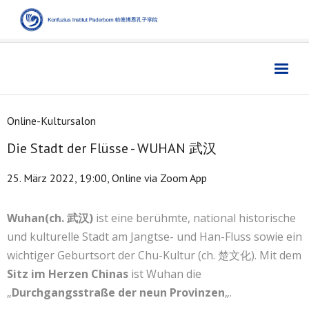
Home
主页
Online-Kultursalon
Institut
学院
Die Stadt der Flüsse - WUHAN 武汉
Aktuelles
新闻
25. März 2022, 19:00, Online via Zoom App
Sprache
语言
Kultur
文化
Wuhan(ch. 武汉)
ist eine berühmte, national historische
und kulturelle Stadt am Jangtse- und Han-Fluss sowie ein
Digitales
数字媒体
wichtiger Geburtsort der Chu-Kultur (ch. 楚文化). Mit dem
Business
商业
Sitz im Herzen Chinas
ist Wuhan die
„
Durchgangsstraße der neun Provinzen
„.
Links
链接