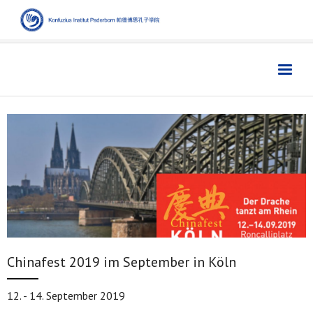
Home
主页
Institut
学院
Aktuelles
新闻
Sprache
语言
Kultur
文化
Digitales
数字媒体
Chinafest 2019 im September in Köln
Business
商业
12. - 14. September 2019
Links
链接