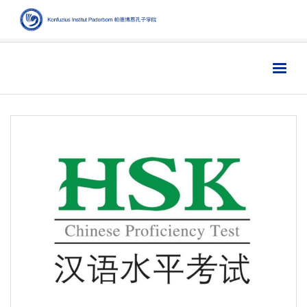
Home
主页
Institut
学院
Aktuelles
新闻
Sprache
语言
Kultur
文化
Digitales
数字媒体
Business
商业
Links
链接