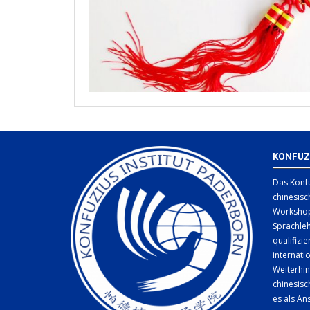
KONFUZ
Das Konfu
chinesisc
Workshop
Sprachleh
qualifizi
internati
Weiterhin
chinesis
es als An