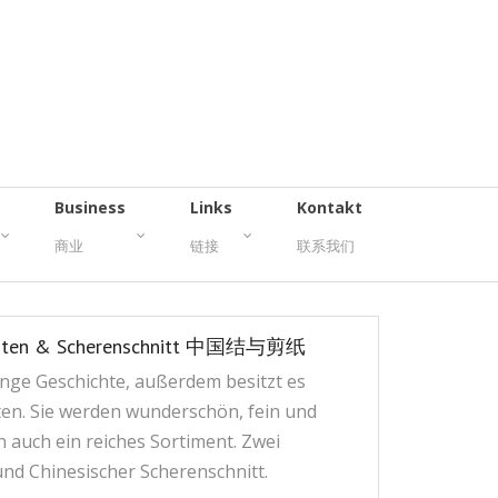
Business
Links
Kontakt
商业
链接
联系我们
er Knoten & Scherenschnitt 中国结与剪纸
nge Geschichte, außerdem besitzt es
ten. Sie werden wunderschön, fein und
 auch ein reiches Sortiment. Zwei
und Chinesischer Scherenschnitt.