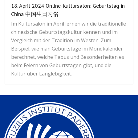
18. April 2024 Online-Kultursalon: Geburtstag in
Kontakt
联系我们
China 中国生日习俗
Im Kultursalon im April lernen wir die traditionelle
chinesische Geburtstagskultur kennen und im
Vergleich mit der Tradition im Westen. Zum
Beispiel: wie man Geburtstage im Mondkalender
berechnet, welche Tabus und Besonderheiten es
beim Feiern von Geburtstagen gibt, und die
Kultur über Langlebigkeit.