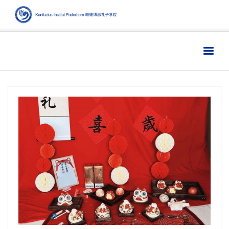
Home
主页
Institut
学院
Aktuelles
新闻
Sprache
语言
Kultur
文化
Digitales
数字媒体
Business
商业
Links
链接