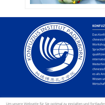
KONFUZ
Das Konfu
chinesisc
Workshop
Sprachleh
qualifizi
internati
Weiterhin
chinesis
es als An
Wissen un
Wirtschaf
Um unsere Webseite für Sie optimal zu gestalten und fortlauf