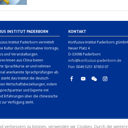
IUS INSTITUT PADERBORN
KONTAKT
zius Institut Paderborn vermittelt
Konfuzius-Institut Paderborn gGmbH
he Kultur durch informative Vorträge,
Neuer Platz 4
s und Veranstaltungen.
D-33098 Paderborn
rer/innen aus China bieten
info@konfuzius-paderborn.de
erte Sprachkurse an und nehmen
Fon: 0049 5251 87650 07
onal anerkannte Sprachprüfungen ab.
 stärkt das Institut die deutsch-
chen Wirtschaftsbeziehungen, indem
sprechpartner und Experte mit
d Erfahrungen über die chinesische
t zur Verfügung steht.
end verbessern zu können, verwenden wir Cookies. Durch die weite