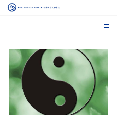
Home
主页
Institut
学院
Aktuelles
新闻
Sprache
语言
Kultur
文化
Digitales
数字媒体
Business
商业
Links
链接