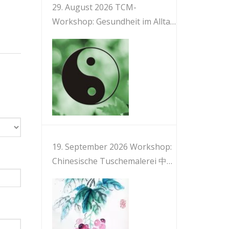
29. August 2026 TCM-
Workshop: Gesundheit im Alltag
mit TCM und Medizinischem Qi
Gong 中医与健身气功：日常保健
19. September 2026 Workshop:
Chinesische Tuschemalerei 中国
画工作坊