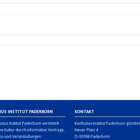
IUS INSTITUT PADERBORN
KONTAKT
zius Institut Paderborn vermittelt
Konfuzius-Institut Paderborn gGmbH
he Kultur durch informative Vorträge,
Neuer Platz 4
s und Veranstaltungen.
D-33098 Paderborn