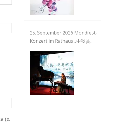
25. September 2026 Mondfest-
Konzert im Rathaus „中秋赏
乐“音乐会
e (z.