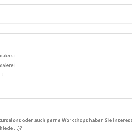
malerei
malerei
st
ursalons oder auch gerne Workshops haben Sie Interess
chiede …)?