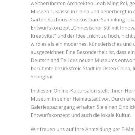
weltberühmten Architekten Leoh Ming Pei, geh
Museen 1. Klasse in China und beherbergt in
Gärten Suzhous eine kostbare Sammlung loka
Entwurfskonzept „Chinesischer Stil mit Innova
Kreativität“ und der Idee „nicht zu hoch, nich
wird es als ein modernes, künstlerisches u
ausgezeichnet. Eine Besonderheit ist, dass ei
Deutschland Teil des neuen Museums entworfe
berühmte bezirksfreie Stadt im Osten China, l
Shanghai.
In diesem Online-Kultursalon stellt Ihnen He
Museum in seiner Heimatstadt vor. Durch eine
Galeriespaziergang erhalten Sie einen Einblic
Entwurfskonzept und auch die lokale Kultur.
Wir freuen uns auf Ihre Anmeldung per E-Mai