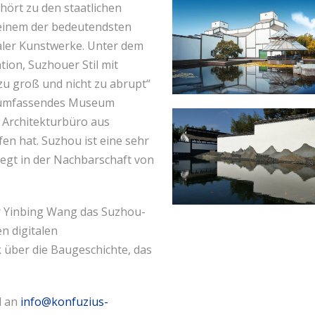
ört zu den staatlichen
 einem der bedeutendsten
ler Kunstwerke. Unter dem
tion, Suzhouer Stil mit
t zu groß und nicht zu abrupt“
nd umfassendes Museum
n Architekturbüro aus
n hat. Suzhou ist eine sehr
iegt in der Nachbarschaft von
rr Yinbing Wang das Suzhou-
n digitalen
k über die Baugeschichte, das
l an
info@konfuzius-