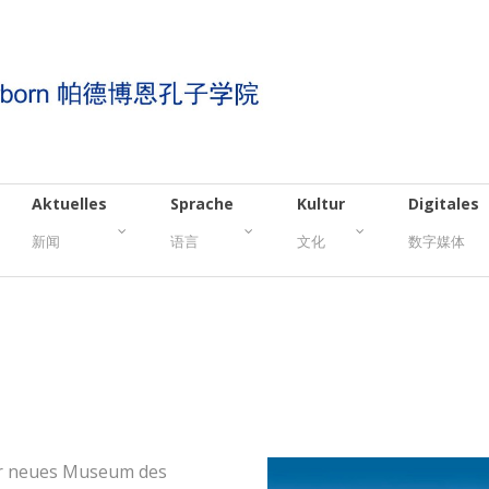
Aktuelles
Sprache
Kultur
Digitales
新闻
语言
文化
数字媒体
r neues Museum des