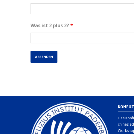
Was ist 2 plus 2?
*
KONFUZ
Das Konfu
chinesisc
Workshop