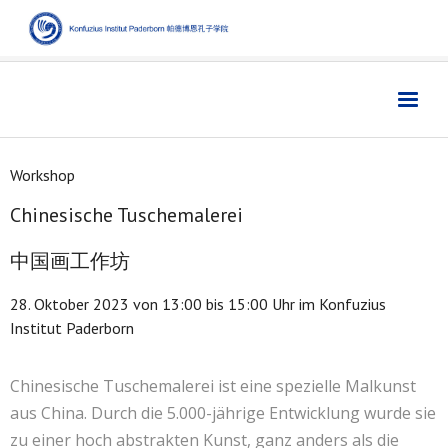
Home
主页
Workshop
Institut
学院
Chinesische Tuschemalerei
Aktuelles
新闻
中国画工作坊
Sprache
语言
28. Oktober 2023 von 13:00 bis 15:00 Uhr im Konfuzius
Kultur
文化
Institut Paderborn
Digitales
数字媒体
Chinesische Tuschemalerei ist eine spezielle Malkunst
Business
商业
aus China. Durch die 5.000-jährige Entwicklung wurde sie
Links
链接
zu einer hoch abstrakten Kunst, ganz anders als die