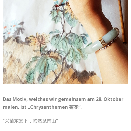
Das Motiv, welches wir gemeinsam am 28. Oktober
malen, ist „Chrysanthemen 菊花“.
“采菊东篱下，悠然见南山”