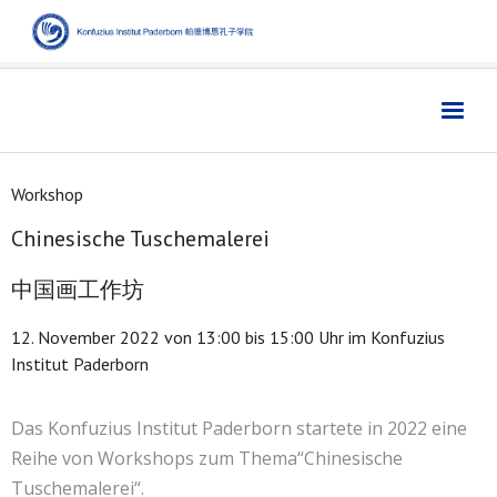
Home
主页
Workshop
Institut
学院
Chinesische Tuschemalerei
Aktuelles
新闻
中国画工作坊
Sprache
语言
12. November 2022 von 13:00 bis 15:00 Uhr im Konfuzius
Kultur
文化
Institut Paderborn
Digitales
数字媒体
Das Konfuzius Institut Paderborn startete in 2022 eine
Business
商业
Reihe von Workshops zum Thema“Chinesische
Links
链接
Tuschemalerei“.