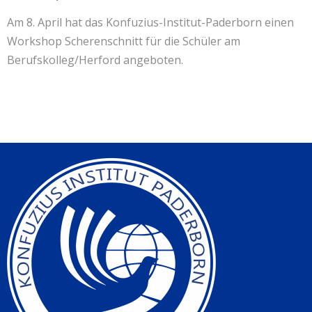
Kontakt
联系我们
Am 8. April hat das Konfuzius-Institut-Paderborn einen
Workshop Scherenschnitt für die Schüler am
Berufskolleg/Herford angeboten.