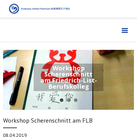
Home
主页
Institut
学院
Workshop
Aktuelles
新闻
Scherenschnitt
Sprache
语言
am Friedrich-List-
Berufskolleg
Kultur
文化
Digitales
数字媒体
Business
商业
Workshop Scherenschnitt am FLB
Links
链接
08.04.2019