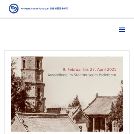
Home
主页
Institut
学院
Aktuelles
新闻
Sprache
语言
Kultur
文化
Digitales
数字媒体
Business
商业
Links
链接