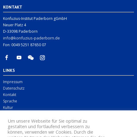
KONTAKT
Konfuzius-Institut Paderborn gGmbH
Neuer Platz 4
D-33098 Paderborn
info@konfuzius-paderborn.de
Fon: 0049 5251 87650 07
LINKS
Impressum
Datenschutz
Kontakt
Sprache
Kultur
Digitales
Business
Um unsere Webseite für Sie optimal zu
gestalten und fortlaufend verbessern zu
können, verwenden wir Cookies. Durch die