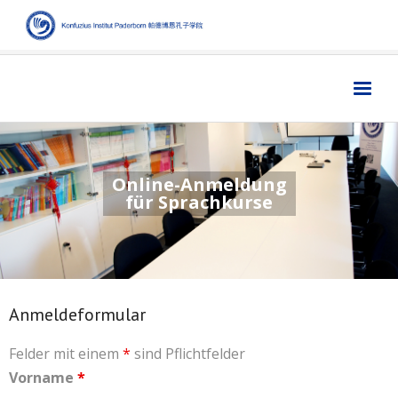
Home
主页
Institut
学院
Online-Anmeldung
für Sprachkurse
Aktuelles
新闻
Sprache
语言
Kultur
文化
Anmeldeformular
Digitales
数字媒体
Business
商业
Felder mit einem
*
sind Pflichtfelder
Vorname
*
Links
链接