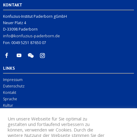
KONTAKT
Konfuzius-Institut Paderborn gGmbH
Neuer Platz 4
D-33098 Paderborn
info@konfuzius-paderborn.de
Fon: 0049 5251 87650 07
LINKS
Impressum
Datenschutz
Kontakt
Sprache
Kultur
Digitales
Um unsere Webseite für Sie optimal zu
Business
gestalten und fortlaufend verbessern zu
können, verwenden wir Cookies. Durch die
weitere Nutzung der Webseite stimmen Sie der